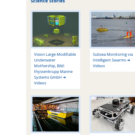
Science Stories
Vision Large Modifiable
Subsea Monitoring via
Underwater
Intelligent Swarms ➜
Mothership, Bild:
Videos
thyssenkrupp Marine
Systems GmbH ➜
Videos