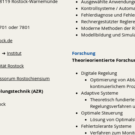
 18119 Rostock-Warnemünde
Ausgewählte Anwendunge
Kontrollsysteme / Automa
Fehlerdiagnose und Fehle
Rechnergestützter Regler
 7701 oder 7801
Moderne Methoden der R
Modellbildung und Simula
tock.de
| ➜
Institut
Forschung
Theorieorientierte Forschu
ität Rostock
Digitale Regelung
fessorum Rostochiensium
Optimierung von Abt
kontinuierlichem Proz
ungstechnik (AZR)
Adaptive Systeme
Theoretisch fundiert
ock
Regelungsverfahren u
Optimale Steuerung
Lösung von Optimals
Fehlertolerante Systeme
Verfahren zum Monito