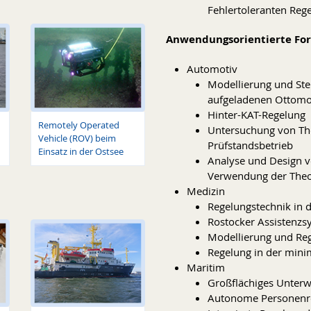
Fehlertoleranten Reg
Anwendungsorientierte Fo
Automotiv
Modellierung und St
aufgeladenen Ottomo
Hinter-KAT-Regelung
Remotely Operated
Untersuchung von T
Vehicle (ROV) beim
Prüfstandsbetrieb
Einsatz in der Ostsee
Analyse und Design v
Verwendung der Theo
Medizin
Regelungstechnik in 
Rostocker Assistenzs
Modellierung und Re
Regelung in der mini
Maritim
Großflächiges Unterw
Autonome Personenre