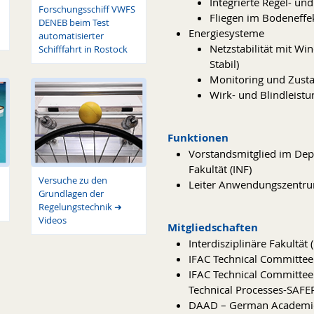
Integrierte Regel- un
Forschungsschiff VWFS
Fliegen im Bodeneffe
DENEB beim Test
Energiesysteme
automatisierter
Netzstabilität mit Wi
Schifffahrt in Rostock
Stabil)
Monitoring und Zust
Wirk- und Blindleist
Funktionen
Vorstandsmitglied im Dep
Fakultät (INF)
Versuche zu den
Leiter Anwendungszentru
Grundlagen der
Regelungstechnik ➜
Videos
Mitgliedschaften
Interdisziplinäre Fakultä
IFAC Technical Committe
IFAC Technical Committee 
Technical Processes-SAF
DAAD – German Academic 