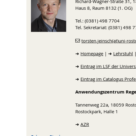
Richard-Wagner-Straße 31,
Haus 8, Raum 8132 (1. OG)
Tel.: (0381) 498 7704
Tel. Sekretariat: (0381) 498
torsten.jeinsch(at)uni-ros
➜
Homepage
| ➜
Lehrstuhl
➜
Eintrag im LSF der Univers
➜
Eintrag im Catalogus Pro
Anwendungszentrum Regel
Tannenweg 22a, 18059 Rost
Rostockpark, Halle 1
➜
AZR