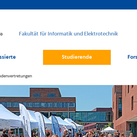
Fakultät für Informatik und Elektrotechnik
ssierte
Studierende
For
ndenvertretungen