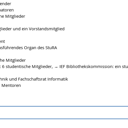
render
natoren
e Mitglieder
ieder und ein Vorstandsmitglied
ent
usführendes Organ des StuRA
che Mitglieder
6 studentische Mitglieder, → IEF Bibliothekskommission: ein stu
chnik und Fachschaftsrat Informatik
d Mentoren