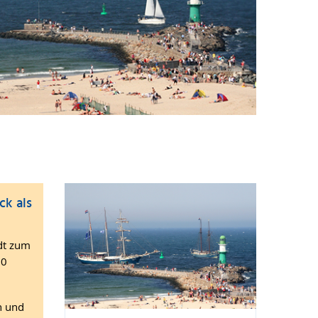
ck als
adt zum
00
n und