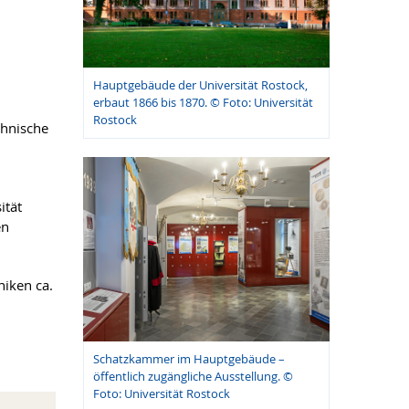
Hauptgebäude der Universität Rostock,
erbaut 1866 bis 1870. © Foto: Universität
Rostock
chnische
ität
en
niken ca.
Schatzkammer im Hauptgebäude –
öffentlich zugängliche Ausstellung. ©
Foto: Universität Rostock