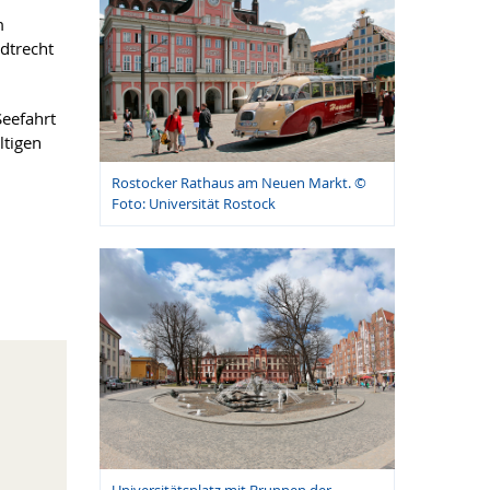
m
adtrecht
Seefahrt
ltigen
Rostocker Rathaus am Neuen Markt. ©
Foto: Universität Rostock