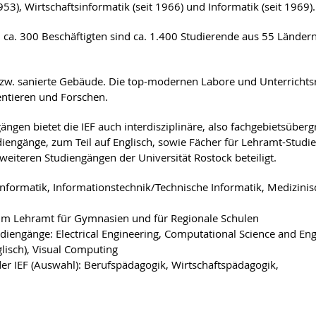
953), Wirtschaftsinformatik (seit 1966) und Informatik (seit 1969).
 ca. 300 Beschäftigten sind ca. 1.400 Studierende aus 55 Länder
 bzw. sanierte Gebäude. Die top-modernen Labore und Unterricht
ntieren und Forschen.
en bietet die IEF auch interdisziplinäre, also fachgebietsüberg
iengänge, zum Teil auf Englisch, sowie Fächer für Lehramt-Studi
 weiteren Studiengängen der Universität Rostock beteiligt.
Informatik, Informationstechnik/Technische Informatik, Medizinis
 im Lehramt für Gymnasien und für Regionale Schulen
udiengänge: Electrical Engineering, Computational Science and Eng
glisch), Visual Computing
er IEF (Auswahl): Berufspädagogik, Wirtschaftspädagogik,