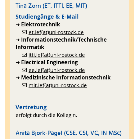
Tina Zorn (ET, ITTI, EE, MIT)
Studiengänge & E-Mail
Elektrotechnik
➜
et.ief(at)uni-rostock.de
Informationstechnik/Technische
➜
Informatik
itti.ief(at)uni-rostock.de
Electrical Engineering
➜
ee.ief(at)uni-rostock.de
Medizinische Informationstechnik
➜
mit.ief(at)uni-rostock.de
Vertretung
erfolgt durch die Kollegin.
Anita Björk-Pagel (CSE, CSI, VC, IN MSc)