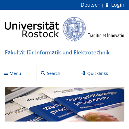
Deutsch
Login
Fakultät für Informatik und Elektrotechnik
Menu
Search
Quicklinks