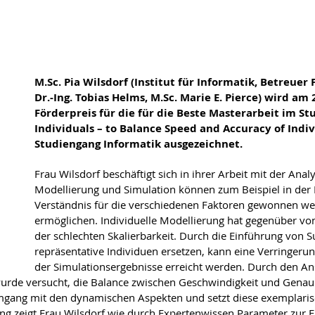
M.Sc. Pia Wilsdorf (Institut für Informatik, Betreuer 
Dr.-Ing. Tobias Helms, M.Sc. Marie E. Pierce) wird 
Förderpreis für die für die Beste Masterarbeit im St
Individuals – to Balance Speed and Accuracy of Ind
Studiengang Informatik ausgezeichnet.
Frau Wilsdorf beschäftigt sich in ihrer Arbeit mit der An
Modellierung und Simulation können zum Beispiel in der 
Verständnis für die verschiedenen Faktoren gewonnen w
ermöglichen. Individuelle Modellierung hat gegenüber vo
der schlechten Skalierbarkeit. Durch die Einführung von 
repräsentative Individuen ersetzen, kann eine Verringer
der Simulationsergebnisse erreicht werden. Durch den An
rde versucht, die Balance zwischen Geschwindigkeit und Genauig
 Umgang mit den dynamischen Aspekten und setzt diese exemplari
g zeigt Frau Wilsdorf wie durch Expertenwissen Parameter zur E