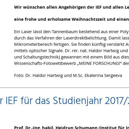
Wir wünschen allen Angehörigen der IEF und allen L
eine frohe und erholsame Weihnachtszeit und einen 
Ein Laser lässt den Tannenbaum bestehend aus einer Polym
durch das Verfahren der Laserdirektbelichtung. Damit lass
Mikrometerbereich fertigen. Sie finden künftig verstärkt
mittels optischer Signale. Dr. rer. nat. Haldor Hartwig und
und Schaltungstechnik) gewannen mit einem Bild aus die
Wissenschafts-Fotowettbewerb „MEINE FORSCHUNG!“ der U
Foto: Dr. Haldor Hartwig und M.Sc. Ekaterina Sergeeva
 IEF für das Studienjahr 2017/2
Prof. Dr.-Ing. habil. Heidrun Schumann (Institut für