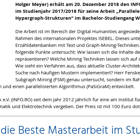
Holger Meyer) erhält am 20. Dezember 2018 den INFO
im Studienjahr 2017/2018 für seine Arbeit „Paralle
Hypergraph-Strukturen“ im Bachelor-Studiengang Wi
Die Arbeit ist im Bereich der Digital Humanities angesie
Rahmen des internationalen Projektes ISEBEL. Dieses un
Erzähldatenbanken mit Text und Graph-Mining-Techniken.
folgende Punkte untersucht: Wie lassen sich die Inhalte 
repräsentieren? Welche Mining Techniken lassen sich auf
Wie sieht ein Verfahren aus, dass aktuelle Cluster-Archite
Suche nach häufigen Mustern implementiert? Herr Fenske h
Subgraph Mining (FSM) genau untersucht, sondern im Rah
und einen parallelisierten Algorithmus (PaSiGraM) entwickelt.
e.V. (INFO.RO) seit dem Jahr 2012 jährlich für eine am Institut 
matik und Elektrotechnik vergeben. Der Preis ist mit 100 Euro doti
 die Beste Masterarbeit im St