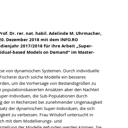
Prof. Dr. rer. nat. habil. Adelinde M. Uhrmacher,
am 20. Dezember 2018 mit dem INFO.RO
udienjahr 2017/2018 für ihre Arbeit „Super-
ividual-based Models on Demand“ im Master-
alyse von dynamischen Systemen. Durch individuelle
Fischerei durch solche Modelle ein besseres
erden, um die Vorhersage von Bestandsgrößen zu
n populationsbasierten Ansätzen aber den Nachteil
Super-Individuen, die Sub-Populationen durch
ung der in Rechenzeit bei zunehmender Ungenauigkeit
satz der dynamischen Super-Individuen, die sich
keit zu verbessen. Frau Wilsdorf untersucht in
sch mit dem Modellierungs- und
rstellung der Modelle gefunden werden können. Sie