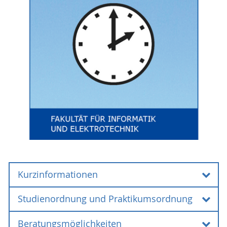
beruflichen Schulen
(Bachelor + Master)
sowie als Zweitfach im Studiengang
Wirtschaftspädagogik – berufsschulische
Orientierung
(Bachelor + Master)
Weiterführende Informationen zum Lehramt
Bereich Didaktik am Institut
finden Sie beim
für Informatik
.
Auf den Webseiten der Universität finden Sie
Kurzübersichten mit allgemeinen Angaben und
Informationen zur Zulassung und Einschreibung:
Kurzinformationen
Lehramt und Lehramtstypen
(Übersichtsseite)
Studienordnung und Praktikumsordnung
Abschluss
Informatik für Lehramt an Regionalen
Schulen (1. Staatsexamen)
Beratungsmöglichkeiten
Erste Staatsprüfung (1. Staatsexamen)