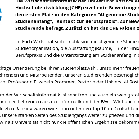
Die Wirtschaftsinformatik der Universität Rostock e
Hochschulentwicklung (CHE) exzellente Bewertungen
den ersten Platz in den Kategorien "Allgemeine Stud
Studienanfang", "Kontakt zur Berufspraxis". Zur B
Studierende befragt. Zusätzlich hat das CHE Fakten
Im Fach Wirtschaftsinformatik sind die allgemeine Studien
Studienorganisation, die Ausstattung (Räume, IT), der Eins
Berufspraxis und die Unterstützung am Studienanfang in 
ichtige Orientierung bei ihrer Studienplatzwahl, umso mehr freue
Lehrenden und Mitarbeitenden, unseren Studierenden bestmögli
icht Professorin Elizabeth Prommer, Rektorin der Universität Rost
 der Wirtschaftsinformatik ist sehr froh und auch ein wenig stolz
d den Lehrenden aus der Informatik und der BWL. Wir haben in 
tzten Ranking waren wir schon unter den Top 10 in Deutschland. 
nsere starken Seiten des Studiengangs weiter zu pflegen und die
a wir als Universität nicht nur die öffentlichen Ergebnisse beko