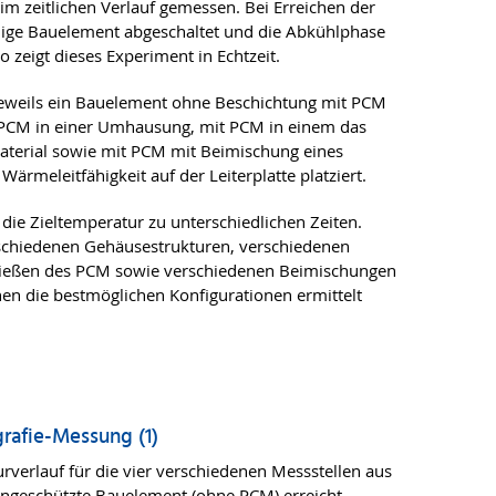
m zeitlichen Verlauf gemessen. Bei Erreichen der
ilige Bauelement abgeschaltet und die Abkühlphase
 zeigt dieses Experiment in Echtzeit.
 jeweils ein Bauelement ohne Beschichtung mit PCM
 PCM in einer Umhausung, mit PCM in einem das
terial sowie mit PCM mit Beimischung eines
Wärmeleitfähigkeit auf der Leiterplatte platziert.
 die Zieltemperatur zu unterschiedlichen Zeiten.
schiedenen Gehäusestrukturen, verschiedenen
ließen des PCM sowie verschiedenen Beimischungen
en die bestmöglichen Konfigurationen ermittelt
rafie-Messung (1)
rverlauf für die vier verschiedenen Messstellen aus
ngeschützte Bauelement (ohne PCM) erreicht