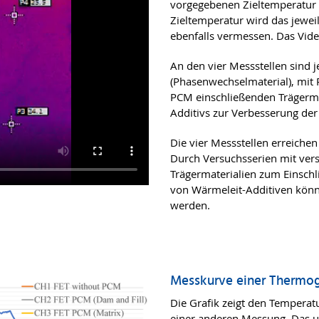
vorgegebenen Zieltemperatur i
Zieltemperatur wird das jewe
ebenfalls vermessen. Das Video
An den vier Messstellen sind
(Phasenwechselmaterial), mit
PCM einschließenden Trägerma
Additivs zur Verbesserung der 
Die vier Messstellen erreichen
Durch Versuchsserien mit ver
Trägermaterialien zum Einsch
von Wärmeleit-Additiven könn
werden.
Messkurve einer Thermog
Die Grafik zeigt den Temperatu
einer anderen Messung. Das u