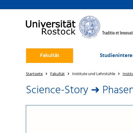
Fakultät
Studienintere
Startseite
Fakultät
Institute und Lehrstühle
Instit
Science-Story ➜ Phasen