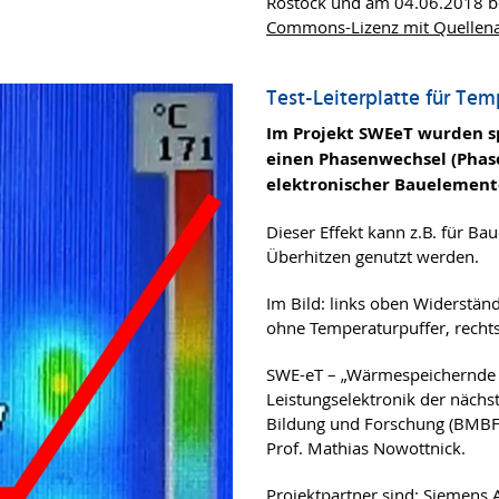
Rostock und am 04.06.2018 bei
Commons-Lizenz mit Quellena
Test-Leiterplatte für Tem
Im Projekt SWEeT wurden sp
einen Phasenwechsel (Phas
elektronischer Bauelement
Dieser Effekt kann z.B. für B
Überhitzen genutzt werden.
Im Bild: links oben Widerstän
ohne Temperaturpuffer, recht
SWE-eT – „Wärmespeichernde B
Leistungselektronik der nächs
Bildung und Forschung (BMBF)
Prof. Mathias Nowottnick.
Projektpartner sind: Siemens