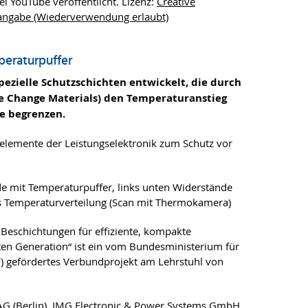
 YouTube veröffentlicht. Lizenz:
Creative
ngabe (Wiederverwendung erlaubt)
peraturpuffer
ezielle Schutzschichten entwickelt, die durch
e Change Materials) den Temperaturanstieg
e begrenzen.
auelemente der Leistungselektronik zum Schutz vor
de mit Temperaturpuffer, links unten Widerstände
s Temperaturverteilung (Scan mit Thermokamera)
eschichtungen für effiziente, kompakte
ten Generation“ ist ein vom Bundesministerium für
 gefördertes Verbundprojekt am Lehrstuhl von
 AG (Berlin), IMG Electronic & Power Systems GmbH