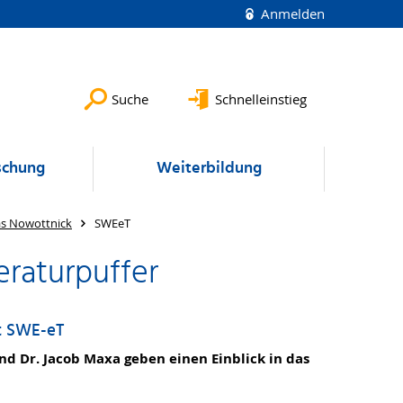
Anmelden
Suche
Schnelleinstieg
schung
Weiterbildung
ias Nowottnick
SWEeT
raturpuffer
t SWE-eT
nd Dr. Jacob Maxa geben einen Einblick in das