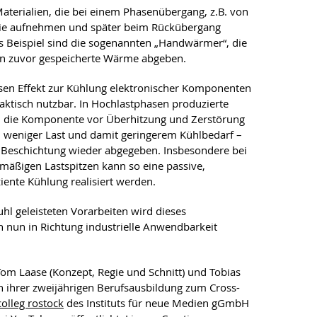
terialien, die bei einem Phasenübergang, z.B. von
gie aufnehmen und später beim Rückübergang
s Beispiel sind die sogenannten „Handwärmer“, die
on zuvor gespeicherte Wärme abgeben.
sen Effekt zur Kühlung elektronischer Komponenten
aktisch nutzbar. In Hochlastphasen produzierte
 die Komponente vor Überhitzung und Zerstörung
i weniger Last und damit geringerem Kühlbedarf –
Beschichtung wieder abgegeben. Insbesondere bei
mäßigen Lastspitzen kann so eine passive,
iente Kühlung realisiert werden.
l geleisteten Vorarbeiten wird dieses
 nun in Richtung industrielle Anwendbarkeit
Tom Laase (Konzept, Regie und Schnitt) und Tobias
ihrer zweijährigen Berufsausbildung zum Cross-
olleg rostock
des Instituts für neue Medien gGmbH