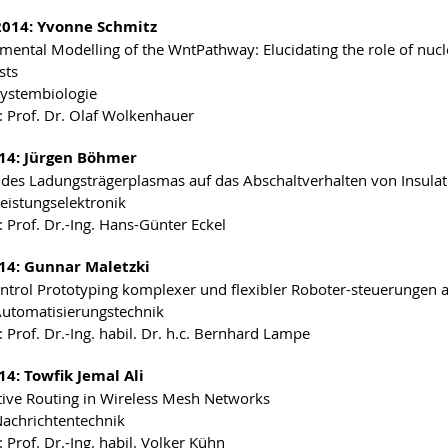
2014: Yvonne Schmitz
ental Modelling of the WntPathway: Elucidating the role of nucle
sts
Systembiologie
: Prof. Dr. Olaf Wolkenhauer
14: Jürgen Böhmer
des Ladungsträgerplasmas auf das Abschaltverhalten von Insulat
Leistungselektronik
: Prof. Dr.-Ing. Hans-Günter Eckel
014: Gunnar Maletzki
ntrol Prototyping komplexer und flexibler Roboter-steuerungen 
Automatisierungstechnik
 Prof. Dr.-Ing. habil. Dr. h.c. Bernhard Lampe
14: Towfik Jemal Ali
ive Routing in Wireless Mesh Networks
Nachrichtentechnik
 Prof. Dr.-Ing. habil. Volker Kühn