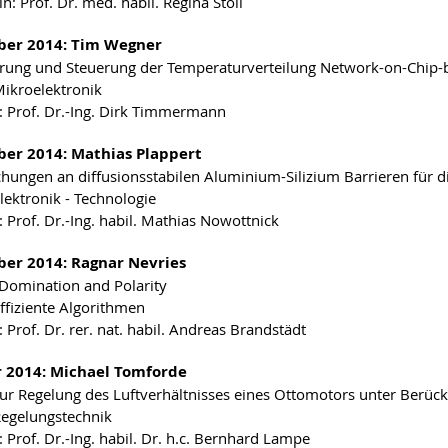
n: Prof. Dr. med. habil. Regina Stoll
er 2014: Tim Wegner
rung und Steuerung der Temperaturverteilung Network-on-Chip-b
Mikroelektronik
: Prof. Dr.-Ing. Dirk Timmermann
er 2014: Mathias Plappert
hungen an diffusionsstabilen Aluminium-Silizium Barrieren für die
Elektronik - Technologie
: Prof. Dr.-Ing. habil. Mathias Nowottnick
er 2014: Ragnar Nevries
t Domination and Polarity
Effiziente Algorithmen
 Prof. Dr. rer. nat. habil. Andreas Brandstädt
 2014: Michael Tomforde
zur Regelung des Luftverhältnisses eines Ottomotors unter Berüc
Regelungstechnik
 Prof. Dr.-Ing. habil. Dr. h.c. Bernhard Lampe