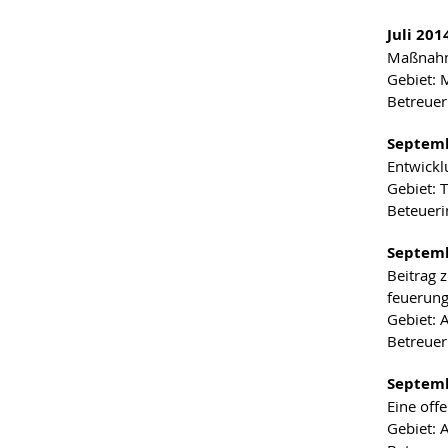
Juli 20
Maßnahme
Gebiet: 
Betreuer
Septem
Entwickl
Gebiet: 
Beteuerin
Septemb
Beitrag 
feuerun
Gebiet: 
Betreuer:
Septemb
Eine off
Gebiet: 