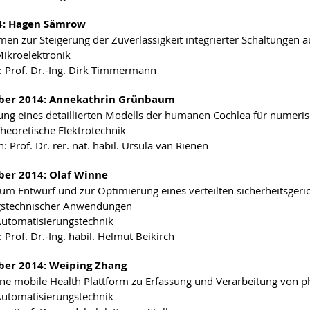
14: Hagen Sämrow
n zur Steigerung der Zuverlässigkeit integrierter Schaltungen a
Mikroelektronik
: Prof. Dr.-Ing. Dirk Timmermann
ber 2014: Annekathrin Grünbaum
ung eines detaillierten Modells der humanen Cochlea für numeris
Theoretische Elektrotechnik
: Prof. Dr. rer. nat. habil. Ursula van Rienen
er 2014: Olaf Winne
zum Entwurf und zur Optimierung eines verteilten sicherheitsgeri
gstechnischer Anwendungen
Automatisierungstechnik
 Prof. Dr.-Ing. habil. Helmut Beikirch
er 2014: Weiping Zhang
ene mobile Health Plattform zu Erfassung und Verarbeitung von p
Automatisierungstechnik