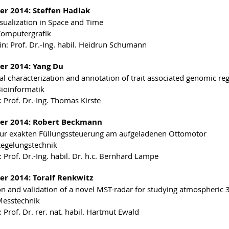
r 2014: Steffen Hadlak
sualization in Space and Time
Computergrafik
in: Prof. Dr.-Ing. habil. Heidrun Schumann
r 2014: Yang Du
al characterization and annotation of trait associated genomic re
Bioinformatik
: Prof. Dr.-Ing. Thomas Kirste
r 2014: Robert Beckmann
zur exakten Füllungssteuerung am aufgeladenen Ottomotor
Regelungstechnik
 Prof. Dr.-Ing. habil. Dr. h.c. Bernhard Lampe
r 2014: Toralf Renkwitz
on and validation of a novel MST-radar for studying atmospheric 
Messtechnik
 Prof. Dr. rer. nat. habil. Hartmut Ewald