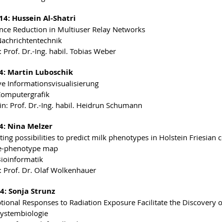
14: Hussein Al-Shatri
ence Reduction in Multiuser Relay Networks
Nachrichtentechnik
 Prof. Dr.-Ing. habil. Tobias Weber
4: Martin Luboschik
ive Informationsvisualisierung
Computergrafik
in: Prof. Dr.-Ing. habil. Heidrun Schumann
4: Nina Melzer
ating possibilities to predict milk phenotypes in Holstein Friesi
e-phenotype map
Bioinformatik
: Prof. Dr. Olaf Wolkenhauer
4: Sonja Strunz
ptional Responses to Radiation Exposure Facilitate the Discovery
Systembiologie