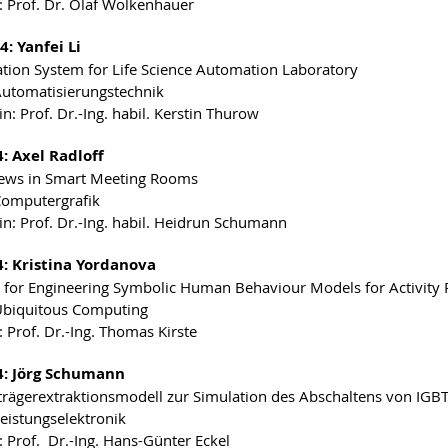
: Prof. Dr. Olaf Wolkenhauer
4: Yanfei Li
zation System for Life Science Automation Laboratory
Automatisierungstechnik
n: Prof. Dr.-Ing. habil. Kerstin Thurow
4: Axel Radloff
ews in Smart Meeting Rooms
Computergrafik
in: Prof. Dr.-Ing. habil. Heidrun Schumann
4: Kristina Yordanova
for Engineering Symbolic Human Behaviour Models for Activity 
Ubiquitous Computing
: Prof. Dr.-Ing. Thomas Kirste
14: Jörg Schumann
rägerextraktionsmodell zur Simulation des Abschaltens von IGBT
Leistungselektronik
: Prof. Dr.-Ing. Hans-Günter Eckel