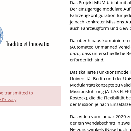
Das Projekt MUM bricht mit a
Der einzigartige modulare Au
Fahrzeugkonfiguration für je
je nach konkreter Missions-Au
auch Fahrzeugform und Gewich
Darüber hinaus kombinieren 
(Automated Unmanned Vehicle)
dazu, dass unterschiedliche Be
erforderlich sind.
Das skalierte Funktionsmodel
Universität Berlin und der Uni
Modularitätskonzepte zu valid
Missionsführung (ATLAS ELEK
be transmitted to
Rostock), die die Flexibilitä
 Privacy
.
der Mission je nach Einsatzsz
Das Video vom Januar 2020 zei
der ein Wandabschnitt in zwei
Neigungswinkels (Nase hoch u