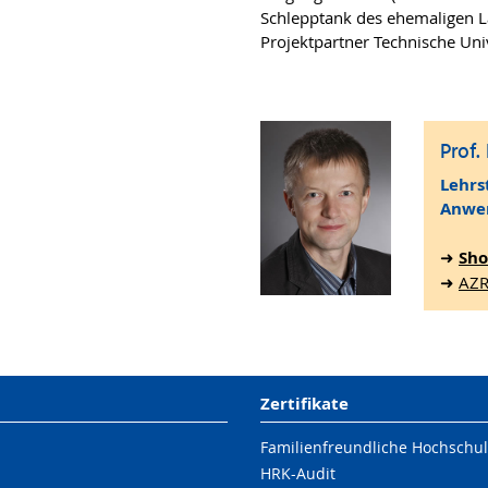
Schlepptank des ehemaligen L
Projektpartner Technische Un
Prof.
Lehrs
Anwen
➜
Sho
➜
AZ
Zertifikate
Familienfreundliche Hochschu
HRK-Audit