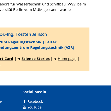
abors für Wassertechnik und Schiffbau (VWS) beim
iversität Berlin vom MUM gescannt wurde.
 Dr.-Ing. Torsten Jeinsch
tuhl Regelungstechnik | Leiter
dungszentrum Regelungstechnik (AZR)
rt Card
|
➜
Science Stories
| ➜
Homepage
|
R
Social Media
Facebook
le
YouTube