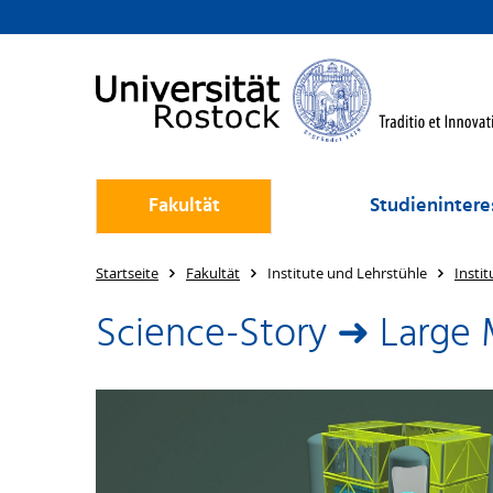
Fakultät
Studienintere
Startseite
Fakultät
Institute und Lehrstühle
Instit
Science-Story ➜ Large