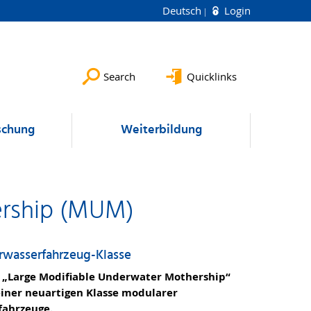
Deutsch
Login
Search
Quicklinks
schung
Weiterbildung
ership (MUM)
rwasserfahrzeug-Klasse
 „Large Modifiable Underwater Mothership“
einer neuartigen Klasse modularer
ahrzeuge.