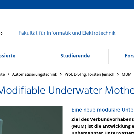
Fakultät für Informatik und Elektrotechnik
ssierte
Studierende
For
ute
Automatisierungstechnik
Prof. Dr.-Ing. Torsten Jeinsch
MUM
 Modifiable Underwater Moth
Eine neue modulare Unte
Ziel des Verbundvorhabens
(MUM) ist die Entwicklung 
unbemannter Unterwasserf