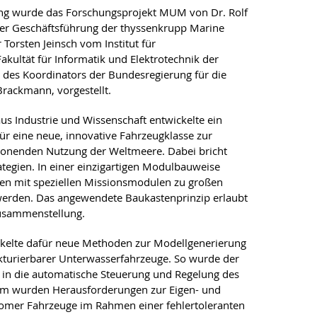
ng wurde das Forschungsprojekt MUM von Dr. Rolf
der Geschäftsführung der thyssenkrupp Marine
orsten Jeinsch vom Institut für
akultät für Informatik und Elektrotechnik der
n des Koordinators der Bundesregierung für die
Brackmann, vorgestellt.
 Industrie und Wissenschaft entwickelte ein
r eine neue, innovative Fahrzeugklasse zur
onenden Nutzung der Weltmeere. Dabei bricht
tegien. In einer einzigartigen Modulbauweise
 mit speziellen Missionsmodulen zu großen
erden. Das angewendete Baukastenprinzip erlaubt
Zusammenstellung.
ickelte dafür neue Methoden zur Modellgenerierung
ukturierbarer Unterwasserfahrzeuge. So wurde der
in die automatische Steuerung und Regelung des
m wurden Herausforderungen zur Eigen- und
omer Fahrzeuge im Rahmen einer fehlertoleranten