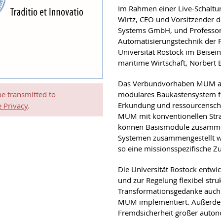
Im Rahmen einer Live-Schaltu
Wirtz, CEO und Vorsitzender 
Systems GmbH, und Professor T
Automatisierungstechnik der F
Universität Rostock im Beisei
maritime Wirtschaft, Norbert 
Das Verbundvorhaben MUM aus
be transmitted to
modulares Baukastensystem fü
Erkundung und ressourcensch
 Privacy
.
MUM mit konventionellen Stra
können Basismodule zusammen
Systemen zusammengestellt w
so eine missionsspezifische 
Die Universität Rostock entw
und zur Regelung flexibel str
Transformationsgedanke auch 
MUM implementiert. Außerde
Fremdsicherheit großer auton