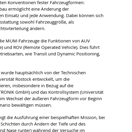
lten Konventionen fester Fahrzeugformen:
fbau ermöglicht eine Änderung der
den Einsatz und jede Anwendung. Dabei können sich
sstattung sowohl Fahrzeuggröße, als
tsvterteilung ändern.
die MUM-Fahrzeuge die Funktionen von AUV
 und ROV (Remote Operated Vehicle). Dies führt
triebsarten, wie Transit und Dynamic Positioning,
l wurde hauptsächlich von der Technischen
versität Rostock entwickelt, um die
ieren, insbesondere in Bezug auf die
TRONIK GmbH) und das Kontrollsystem (Universität
t beim Wechsel der äußeren Fahrzeugform vor Beginn
enario bewältigen müssen.
gt die Ausführung einer beispielhaften Mission, bei
 Schichten durch Ändern der Tiefe und des
nd Nase runter) während der Versuche im