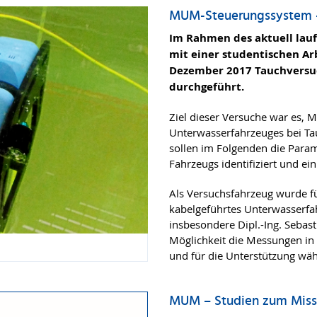
MUM-Steuerungssystem –
Im Rahmen des aktuell la
mit einer studentischen Ar
Dezember 2017 Tauchversuc
durchgeführt.
Ziel dieser Versuche war es, 
Unterwasserfahrzeuges bei T
sollen im Folgenden die Par
Fahrzeugs identifiziert und ei
Als Versuchsfahrzeug wurde f
kabelgeführtes Unterwasserfah
insbesondere Dipl.-Ing. Sebasti
Möglichkeit die Messungen in
und für die Unterstützung wä
MUM – Studien zum Missi