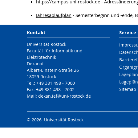
https://campus.uni-rostock.de
- Adressänderung,
Jahresablaufplan
- Semesterbeginn und -ende, B
Kontakt
Service
Universität Rostock
Impress
Fakultät für Informatik und
Datensc
Elektrotechnik
Barrieref
Dekanat
Organigr
Albert-Einstein-Straße 26
Lageplan
18059 Rostock
Lageplän
Tel.: +49 381 498 - 7000
Sitemap 
Fax: +49 381 498 - 7002
Mail: dekan.ief@uni-rostock.de
© 2026 Universität Rostock