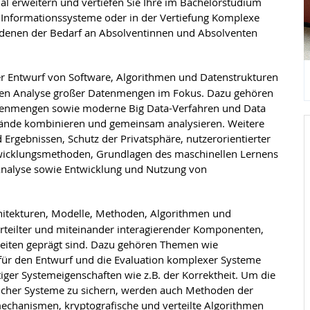
l erweitern und vertiefen Sie Ihre im Bachelorstudium
 Informationssysteme oder in der Vertiefung Komplexe
f denen der Bedarf an Absolventinnen und Absolventen
r Entwurf von Software, Algorithmen und Datenstrukturen
nten Analyse großer Datenmengen im Fokus. Dazu gehören
atenmengen sowie moderne Big Data-Verfahren und Data
ände kombinieren und gemeinsam analysieren. Weitere
Ergebnissen, Schutz der Privatsphäre, nutzerorientierter
wicklungsmethoden, Grundlagen des maschinellen Lernens
le Analyse sowie Entwicklung und Nutzung von
itekturen, Modelle, Methoden, Algorithmen und
erteilter und miteinander interagierender Komponenten,
gkeiten geprägt sind. Dazu gehören Themen wie
 für den Entwurf und die Evaluation komplexer Systeme
iger Systemeigenschaften wie z.B. der Korrektheit. Um die
solcher Systeme zu sichern, werden auch Methoden der
mechanismen, kryptografische und verteilte Algorithmen