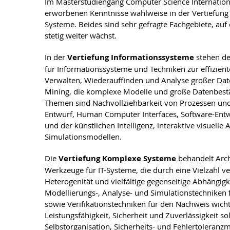
Im Masterstudiengang Computer Science Internationa
erworbenen Kenntnisse wahlweise in der Vertiefung
Systeme. Beides sind sehr gefragte Fachgebiete, au
stetig weiter wächst.
In der
Vertiefung Informationssysteme
stehen de
für Informationssysteme und Techniken zur effizie
Verwalten, Wiederauffinden und Analyse großer D
Mining, die komplexe Modelle und große Datenbest
Themen sind Nachvollziehbarkeit von Prozessen und 
Entwurf, Human Computer Interfaces, Software-Ent
und der künstlichen Intelligenz, interaktive visuel
Simulationsmodellen.
Die
Vertiefung Komplexe Systeme
behandelt Arch
Werkzeuge für IT-Systeme, die durch eine Vielzahl v
Heterogenität und vielfältige gegenseitige Abhängi
Modellierungs-, Analyse- und Simulationstechniken
sowie Verifikationstechniken für den Nachweis wicht
Leistungsfähigkeit, Sicherheit und Zuverlässigkeit 
Selbstorganisation, Sicherheits- und Fehlertoleranz