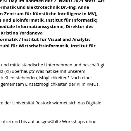
er KI Day im Rahmen der 2. NØRD 2021 statt. Als
ormatik und Elektrotechnik Dr.-Ing. Anne
m Zentrum für Künstliche Intelligenz in MV),
 und Bioinformatik, Institut für Informatik),
imediale Informationssysteme, Direktor des
. Kristina Yordanova
rmatik / Institut für Visual and Analytic
uhl für Wirtschaftsinformatik, Institut für
n- und mittelständische Unternehmen und beschäftigt
enz (KI) überhaupt? Was hat sie mit unserem
h KI entstehenden, Möglichkeiten? Nach einer
n gemeinsam Einsatzmöglichkeiten der KI in KMUs.
er Universität Rostock widmet sich das Digitale
tenfrei und bis auf ausgewählte Workshops ohne