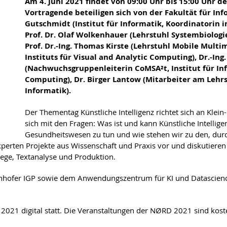
Am 4. Juni 2021 findet von 09:00 Uhr bis 15:00 Uhr d
Vortragende beteiligen sich von der Fakultät für Inf
Gutschmidt (Institut für Informatik, Koordinatorin i
Prof. Dr. Olaf Wolkenhauer (Lehrstuhl Systembiologie
Prof. Dr.-Ing. Thomas Kirste (Lehrstuhl Mobile Mult
Instituts für Visual and Analytic Computing), Dr.-Ing
(Nachwuchsgruppenleiterin CoMSA²t, Institut für Info
Computing), Dr. Birger Lantow (Mitarbeiter am Lehrst
Informatik).
Der Thementag Künstliche Intelligenz richtet sich an Klei
sich mit den Fragen: Was ist und kann Künstliche Intellig
Gesundheitswesen zu tun und wie stehen wir zu den, durc
xperten Projekte aus Wissenschaft und Praxis vor und diskutiere
ege, Textanalyse und Produktion.
fer IGP sowie dem Anwendungszentrum für KI und Datascience d
2021 digital statt. Die Veranstaltungen der NØRD 2021 sind kos