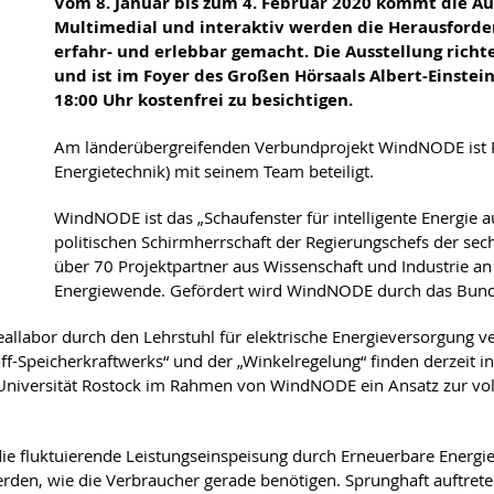
Vom 8. Januar bis zum 4. Februar 2020 kommt die Au
Multimedial und interaktiv werden die Herausford
erfahr- und erlebbar gemacht. Die Ausstellung richt
und ist im Foyer des Großen Hörsaals Albert-Einstein
18:00 Uhr kostenfrei zu besichtigen.
Am länderübergreifenden Verbundprojekt WindNODE ist Prof
Energietechnik) mit seinem Team beteiligt.
WindNODE ist das „Schaufenster für intelligente Energie
politischen Schirmherrschaft der Regierungschefs der se
über 70 Projektpartner aus Wissenschaft und Industrie a
Energiewende. Gefördert wird WindNODE durch das Bunde
allabor durch den Lehrstuhl für elektrische Energieversorgung ve
f-Speicherkraftwerks“ und der „Winkelregelung“ finden derzeit in
 Universität Rostock im Rahmen von WindNODE ein Ansatz zur vo
 die fluktuierende Leistungseinspeisung durch Erneuerbare Energ
erden, wie die Verbraucher gerade benötigen. Sprunghaft auftret