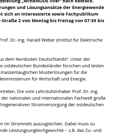
sstellung „WindNODE live!“ nach Rostock.
erungen und Lösungsansätze der Energiewende
et sich an Interessierte sowie Fachpublikum
-Straße 2 von Montag bis Freitag von 07:30 bis
. Dr.-Ing. Harald Weber (Institut für Elektrische
 aus dem Nordosten Deutschlands“. Unter der
chs ostdeutschen Bundesländer forschen und testen
n massentauglichen Musterlösungen für die
sministerium für Wirtschaft und Energie.
rtreten. Die vom Lehrstuhlinhaber Prof. Dr.-Ing.
 der nationalen und internationalen Fachwelt große
llregenerativen Stromversorgung der ostdeutschen
ien im Stromnetz auszugleichen. Dabei muss zu
ende Leistungsungleichgewichte – z.B. das Zu- und