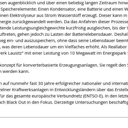
sen augenblicklich und über einen beliebig langen Zeitraum hin
 Speicherelemente: Einen Kondensator, eine Batterie und einen W
nen Elektrolyseur aus Strom Wasserstoff erzeugt. Dieser kann in
Energie zurückgewandelt werden. Da das Anfahren dieser Prozesse 
tretende Leistungsungleichgewichte kurzfristig ausgleichen, bis d
ftreten, gehen jedoch zu Lasten der Batterielebensdauer. Deshalb
eg ein- und auszuspeichern, ohne dass seine Lebensdauer beeinträc
 was deren Lebensdauer um ein Vielfaches erhöht. Als Reallabor s
werk Lausitz" mit einer Leistung von 10 Megawatt im Energiepar
lkonzept für konverterbasierte Erzeugungsanlagen. Sie regelt d
en werden kann.
n auf nunmehr fast 30 Jahre erfolgreicher nationaler und intern
inzelner Kraftwerksanlagen in Entwicklungsländern über das Erste
 das gesamte europäische Verbundnetz (ENTSO-E). In den letzten 
h Black Out in den Fokus. Derzeitige Untersuchungen beschäftig