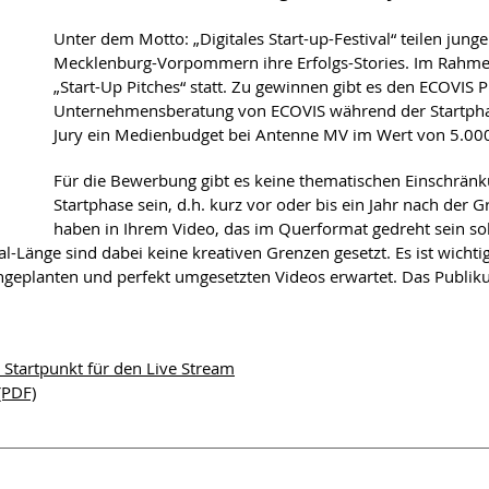
Unter dem Motto: „Digitales Start-up-Festival“ teilen jun
Mecklenburg-Vorpommern ihre Erfolgs-Stories. Im Rahme
„Start-Up Pitches“ statt. Zu gewinnen gibt es den ECOVIS P
Unternehmensberatung von ECOVIS während der Startphase
Jury ein Medienbudget bei Antenne MV im Wert von 5.00
Für die Bewerbung gibt es keine thematischen Einschränkun
Startphase sein, d.h. kurz vor oder bis ein Jahr nach d
haben in Ihrem Video, das im Querformat gedreht sein sol
l-Länge sind dabei keine kreativen Grenzen gesetzt. Es ist wichti
chgeplanten und perfekt umgesetzten Videos erwartet. Das Publik
tartpunkt für den Live Stream
(PDF)