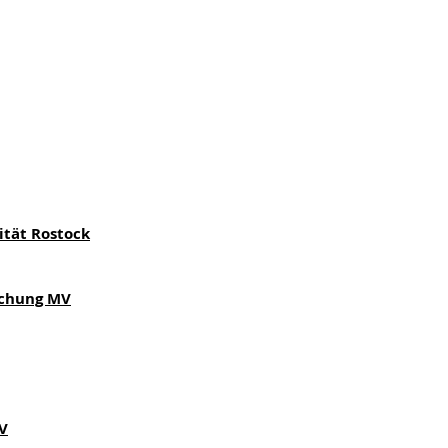
ität Rostock
schung MV
V