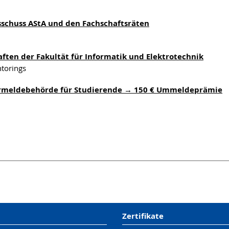
sschuss AStA und den Fachschaftsräten
ften der Fakultät für Informatik und Elektrotechnik
ntorings
rmeldebehörde für Studierende → 150 € Ummeldeprämie
Zertifikate