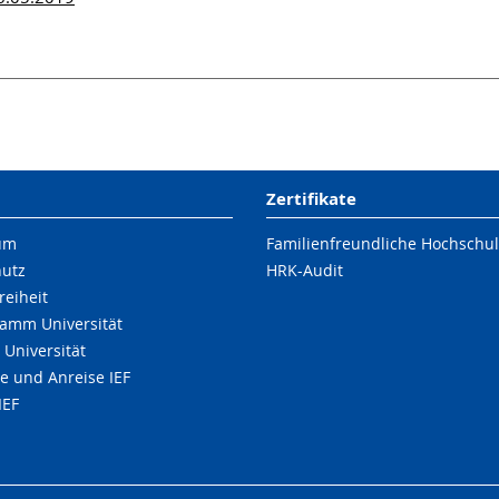
Zertifikate
um
Familienfreundliche Hochschu
hutz
HRK-Audit
reiheit
amm Universität
 Universität
e und Anreise IEF
IEF