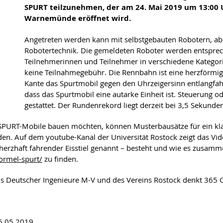
SPURT teilzunehmen, der am 24. Mai 2019 um 13:00 
Warnemünde eröffnet wird.
Angetreten werden kann mit selbstgebauten Robotern, ab
Robotertechnik. Die gemeldeten Roboter werden entsprec
Teilnehmerinnen und Teilnehmer in verschiedene Kategorie
keine Teilnahmegebühr. Die Rennbahn ist eine herzförmige
Kante das Spurt­mobil gegen den Uhrzeigersinn entlangfahr
dass das Spurtmobil eine autarke Einheit ist. Steuerung 
gestattet. Der Rundenrekord liegt derzeit bei 3,5 Sekunden
SPURT-Mobile bauen möchten, können Musterbausätze für ein klas
den. Auf dem youtube-Kanal der Universität Rostock zeigt das V
cherzhaft fahrender Eisstiel genannt – besteht und wie es zusa
ormel-spurt/
zu finden.
s Deutscher Ingenieure M-V und des Vereins Rostock denkt 365 Gra
16.05.2019