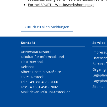
Formel SPURT – Wettbewerbshomepage
Zurück zu allen Meldungen
Kontakt
Service
Universität Rostock
Impress
Fakultät für Informatik und
Datensc
Elektrotechnik
Barrieref
Dekanat
Organigr
Albert-Einstein-Straße 26
Lageplan
18059 Rostock
Lageplän
Tel.: +49 381 498 - 7000
Sitemap 
Fax: +49 381 498 - 7002
Mail: dekan.ief@uni-rostock.de