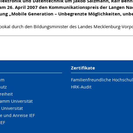
lektronik und Datentechnik um Jakob Salzmann, Ralf Behnke
nt am 26. April 2007 den Kommunikationspreis der Langen N
sung „Mobile Generation – Unbegrenzte Möglichkeiten, unbe
erpokal durch den Bildungsminister des Landes Mecklenburg-Vor
Zertifikate
um
Familienfreundliche Hochschu
hutz
HRK-Audit
reiheit
amm Universität
 Universität
e und Anreise IEF
IEF