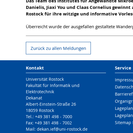
Das Team des Institutes für Angewandte Mikroe
Danielis, Jiaxi You und Claas Cornelius gewin
Rostock für ihre witzige und informative Vorle
Überreicht wurde der ausgefallen gestaltete Wand
Zurück zu allen Meldungen
Kontakt
Service
Universität Rostock
Impress
Fakultät für Informatik und
Datensc
Elektrotechnik
Barrieref
Dekanat
Organigr
Albert-Einstein-Straße 26
Lageplan
18059 Rostock
Lageplän
Tel.: +49 381 498 - 7000
Sitemap 
Fax: +49 381 498 - 7002
Mail: dekan.ief@uni-rostock.de