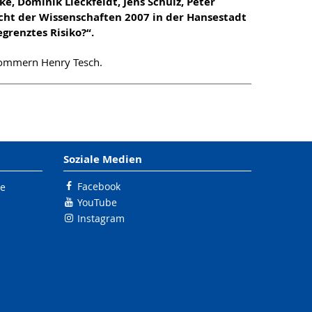
, Dominik Lieckfeldt, Jens Schulz, Peter
acht der Wissenschaften 2007 in der Hansestadt
grenztes Risiko?“.
pommern Henry Tesch.
Soziale Medien
Facebook
le
YouTube
Instagram