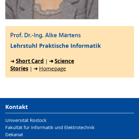
Prof. Dr.-Ing. Alke Martens
Lehrstuhl Praktische Informatik
Short Card
➜
Science
➜
|
Stories
| ➜
Homepage
Kontakt
Universität Rostock
Fakultät für Informatik und Elektrotechnik
Dekanat