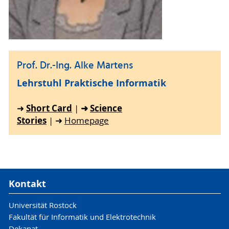
Prof. Dr.-Ing. Alke Martens
Lehrstuhl Praktische Informatik
Short Card
➜
Science
➜
|
Stories
| ➜
Homepage
Kontakt
Universität Rostock
Fakultät für Informatik und Elektrotechnik
Dekanat