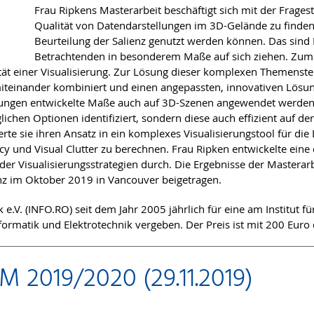
Frau Ripkens Masterarbeit beschäftigt sich mit der Frages
Qualität von Datendarstellungen im 3D-Gelände zu finden
Beurteilung der Salienz genutzt werden können. Das sind 
Betrachtenden in besonderem Maße auf sich ziehen. Zum a
xität einer Visualisierung. Zur Lösung dieser komplexen Themenst
teinander kombiniert und einen angepassten, innovativen Lösung
llungen entwickelte Maße auch auf 3D-Szenen angewendet werden 
glichen Optionen identifiziert, sondern diese auch effizient auf 
te sie ihren Ansatz in ein komplexes Visualisierungstool für die
ency und Visual Clutter zu berechnen. Frau Ripken entwickelte ei
der Visualisierungsstrategien durch. Die Ergebnisse der Masterar
enz im Oktober 2019 in Vancouver beigetragen.
e.V. (INFO.RO) seit dem Jahr 2005 jährlich für eine am Institut 
formatik und Elektrotechnik vergeben. Der Preis ist mit 200 Euro 
 2019/2020 (29.11.2019)