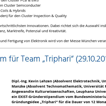
ür den Cluster PCB & EMS
 den Cluster Semiconducter
 Coils & Hybrids
den) für den Cluster Inspection & Quality
rtschrittlichsten Innovationen. Dabei richtet sich die Auswahl in
z, Marktreife, Potenzial und Kreativität.
 und Fertigung von Elektronik wird von der Messe München veranst
 für Team „Triphari“ (29.10.20
​​​​​​​Dipl.-Ing. Kevin Lehzen (Absolvent Elektrotechnik,
Manzke (Absolvent Technomathematik, Universität Ro
Angewandte Kulturwissenschaften, Leuphana Univer
ein EXIST-Gründerstipendium vom Bundesministerium
Gründungsidee „Triphari“ für die Dauer von 12 Mona