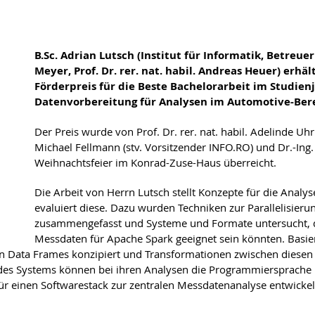
​​​​​​​B.Sc. Adrian Lutsch (Institut für Informatik, Betr
Meyer, Prof. Dr. rer. nat. habil. Andreas Heuer) erh
Förderpreis für die Beste Bachelorarbeit im Studienj
Datenvorbereitung für Analysen im Automotive-Bere
Der Preis wurde von Prof. Dr. rer. nat. habil. Adelinde Uhr
Michael Fellmann (stv. Vorsitzender INFO.RO) und Dr.-Ing.
Weihnachtsfeier im Konrad-Zuse-Haus überreicht.
Die Arbeit von Herrn Lutsch stellt Konzepte für die Ana
evaluiert diese. Dazu wurden Techniken zur Parallelisier
zusammengefasst und Systeme und Formate untersucht, di
Messdaten für Apache Spark geeignet sein könnten. Basie
 in Data Frames konzipiert und Transformationen zwischen diese
 des Systems können bei ihren Analysen die Programmiersprache
ür einen Softwarestack zur zentralen Messdatenanalyse entwicke