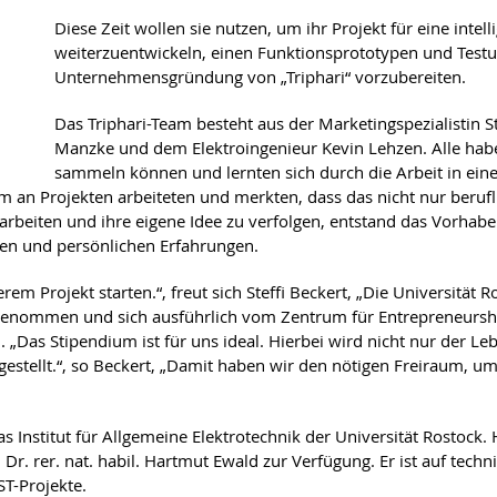
Diese Zeit wollen sie nutzen, um ihr Projekt für eine intel
weiterzuentwickeln, einen Funktionsprototypen und Test
Unternehmensgründung von „Triphari“ vorzubereiten.
Das Triphari-Team besteht aus der Marketingspezialistin 
Manzke und dem Elektroingenieur Kevin Lehzen. Alle habe
sammeln können und lernten sich durch die Arbeit in ein
 an Projekten arbeiteten und merkten, dass das nicht nur beruf
beiten und ihre eigene Idee zu verfolgen, entstand das Vorhaben,
chen und persönlichen Erfahrungen.
 Projekt starten.“, freut sich Steffi Beckert, „Die Universität Ro
enommen und sich ausführlich vom Zentrum für Entrepreneurship
 „Das Stipendium ist für uns ideal. Hierbei wird nicht nur der L
estellt.“, so Beckert, „Damit haben wir den nötigen Freiraum, um
as Institut für Allgemeine Elektrotechnik der Universität Rostoc
r. rer. nat. habil. Hartmut Ewald zur Verfügung. Er ist auf techn
ST-Projekte.