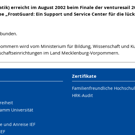
matik) erreicht im August 2002 beim Finale der venturesai
e „FrostGuard: Ein Support und Service Center für die lüc
erbunden.
ommern wird vom Ministerium für Bildung, Wissenschaft und 
nschaftseinrichtungen im Land Mecklenburg-Vorpommern.
Zertifikate
Familienfreundliche Hochschu
HRK-Audit
reiheit
amm Universität
e und Anreise IEF
IEF