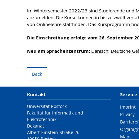
Im Wintersemester 2022/23 sind Studierende und Mit
anzumelden. Die Kurse können in bis zu zwölf versc
von Onlinelehre stattfinden. Das Kursprogramm find
Die Einschreibung erfolgt vom 26. September 2
Neu am Sprachenzentrum:
Dänisch
;
Deutsche Ge
Back
Kontakt
Service
Universität Rostock
Imprint
Fakultät für Informatik und
Privacy
Elektrotechnik
Barrieref
Dekanat
Organigr
Albert-Einstein-Straße 26
Maps
18059 Rostock