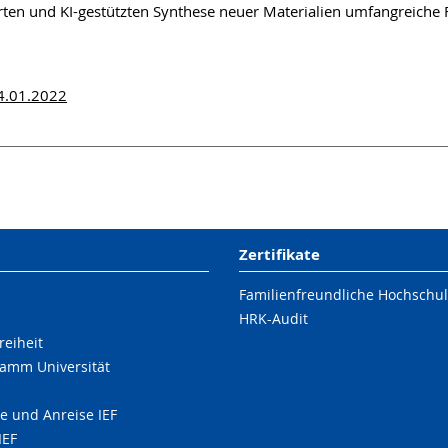
en und KI-gestützten Synthese neuer Materialien umfangreiche 
04.01.2022
Zertifikate
Familienfreundliche Hochschu
HRK-Audit
reiheit
amm Universität
e und Anreise IEF
IEF