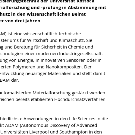
isierungstechnik der Universität Rostock
rialforschung und -prüfung in Abstimmung mit
utz in den wissenschaftlichen Beirat
er von drei Jahren.
M) ist eine wissenschaftlich-technische
eriums für Wirtschaft und Klimaschutz. Sie
g und Beratung für Sicherheit in Chemie und
echnologien einer modernen Industriegesellschaft.
ung von Energie, in innovativen Sensoren oder in
asierten Polymeren und Nanokompositen. Der
twicklung neuartiger Materialien und stellt damit
r BAM dar.
 automatisierten Materialforschung gestärkt werden.
eichen bereits etablierten Hochdurchsatzverfahren
hiedlichste Anwendungen in den Life Sciences in die
ojekt ADAM (Autonomous Discovery of Advanced
 Universitäten Liverpool und Southampton in den