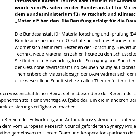
Professorin Kerstin Thurow vom Institut für Automat
wurde vom Präsidenten der Bundesanstalt für Mate
dem Bundesministerium für Wirtschaft und Klimasch
„Material“ berufen. Die Berufung erfolgt für die Dau
Die Bundesanstalt für Materialforschung und -prüfung (BA
Bundesoberbehörde im Geschäftsbereich des Bundesminist
widmet sich seit ihrem Bestehen der Forschung, Bewertun
Technik. Neue Materialien zählen heute zu den Schlüsselt
Sie finden u.a. Anwendung in der Erzeugung und Speicher
der Gesundheitswirtschaft und beruhen häufig auf biob
Themenbereich Materialdesign der BAM widmet sich der En
eine wesentliche Schnittstelle zu allen Themenfeldern de
den wissenschaftlichen Beirat soll insbesondere der Bereich der
nenten stellt eine wichtige Aufgabe dar, um die in anderen Ber
arakterisierung verfügbar zu machen.
im Bereich der Entwicklung von Automationssystemen für untersc
. In dem vom European Research Council geförderten Synergy Pr
tomation gemeinsam mit ihrem Team und Kooperationspartnern der