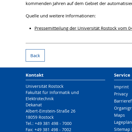
kommenden Jahren auf dem Gebiet der automatisiert
Quelle und weitere Informationen:
Pressemitteilung der Universität Rostock vom 
Back
Kontakt
Service
Universität Rostock
Imprint
Fakultät für Informatik und
Privacy
Elektrotechnik
Barrieref
Dekanat
Organigr
Albert-Einstein-Straße 26
Maps
18059 Rostock
Lageplän
Tel.: +49 381 498 - 7000
Sitemap 
Fax: +49 381 498 - 7002