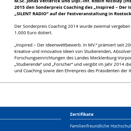
M.Sc. Jonas Vetterick und Dipl.-Inf. Robin Nicolay (In
2015 den Sonderpreis Coaching des „Inspired – Der I
„SILENT RADIO“ auf der Festveranstaltung in Rostock
Der Sonderpreis Coaching 2014 wurde zweimal vergeben u
1.000 Euro dotiert.
„Inspired – Der Ideenwettbewerb. In MV.“ prämiert seit 
kreative und innovative Ideen von Studierenden, Absolv
Forschungseinrichtungen des Landes Mecklenburg-Vorpomm
„Studierende“ und „Forscher“ und vergibt im Jahr 2014 di
und Coaching sowie den Ehrenpreis des Präsidenten der I
Zertifikate
Familienfreundliche Hochschu