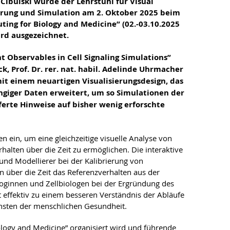
Cibulski wurde der Lehrstuhl für Visual
erung und Simulation am 2. Oktober 2025 beim
ing for Biology and Medicine” (02.-03.10.2025
ard ausgezeichnet.
t Observables in Cell Signaling Simulations”
ck, Prof. Dr. rer. nat. habil. Adelinde Uhrmacher
 mit einem neuartigen Visualisierungsdesign, das
ngiger Daten erweitert, um so Simulationen der
eferte Hinweise auf bisher wenig erforschte
n ein, um eine gleichzeitige visuelle Analyse von
lten über die Zeit zu ermöglichen. Die interaktive
 und Modellierer bei der Kalibrierung von
 über die Zeit das Referenzverhalten aus der
ologinnen und Zellbiologen bei der Ergründung des
gt effektiv zu einem besseren Verständnis der Abläufe
gunsten der menschlichen Gesundheit.
ology and Medicine” organisiert wird und führende