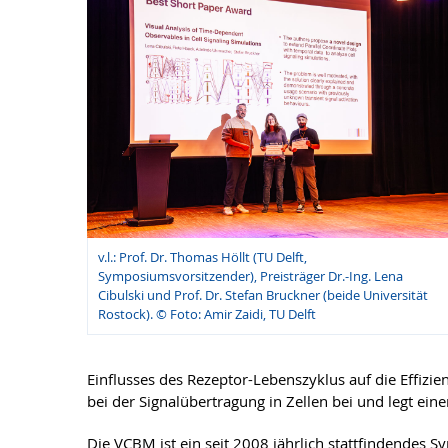
v.l.: Prof. Dr. Thomas Höllt (TU Delft,
Symposiumsvorsitzender), Preisträger Dr.-Ing. Lena
Cibulski und Prof. Dr. Stefan Bruckner (beide Universität
Rostock). © Foto: Amir Zaidi, TU Delft
Einflusses des Rezeptor-Lebenszyklus auf die Effizie
bei der Signalübertragung in Zellen bei und legt ei
Die VCBM ist ein seit 2008 jährlich stattfindendes 