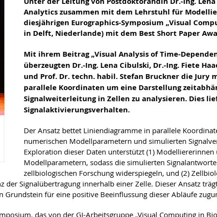
Unter der Leitung von Postdoktorandin Dr.-Ing. Lena 
Analytics zusammen mit dem Lehrstuhl für Modelli
diesjährigen Eurographics-Symposium „Visual Comput
in Delft, Niederlande) mit dem Best Short Paper Aw
Mit ihrem Beitrag „Visual Analysis of Time-Dependen
überzeugten Dr.-Ing. Lena Cibulski, Dr.-Ing. Fiete Haa
und Prof. Dr. techn. habil. Stefan Bruckner die Jury
parallele Koordinaten um eine Darstellung zeitabhä
Signalweiterleitung in Zellen zu analysieren. Dies li
Signalaktivierungsverhalten.
Der Ansatz bettet Liniendiagramme in parallele Koordinate
numerischen Modellparametern und simulierten Signalverha
Exploration dieser Daten unterstützt (1) Modelliererinnen
Modellparametern, sodass die simulierten Signalantworten
zellbiologischen Forschung widerspiegeln, und (2) Zellbi
nz der Signalübertragung innerhalb einer Zelle. Dieser Ansatz trä
nen Grundstein für eine positive Beeinflussung dieser Abläufe zu
Symposium, das von der GI-Arbeitsgruppe „Visual Computing in Bi