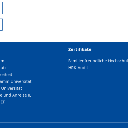
Zertifikate
um
Familienfreundliche Hochschu
hutz
HRK-Audit
reiheit
amm Universität
 Universität
e und Anreise IEF
IEF