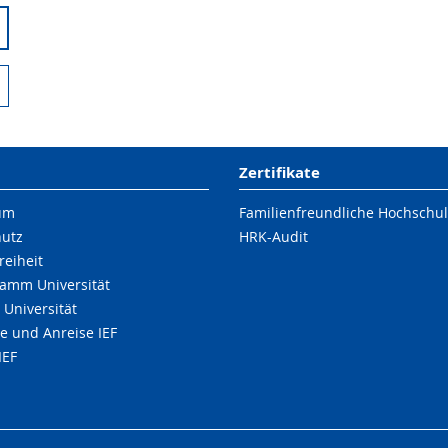
Zertifikate
um
Familienfreundliche Hochschu
hutz
HRK-Audit
reiheit
amm Universität
 Universität
e und Anreise IEF
IEF